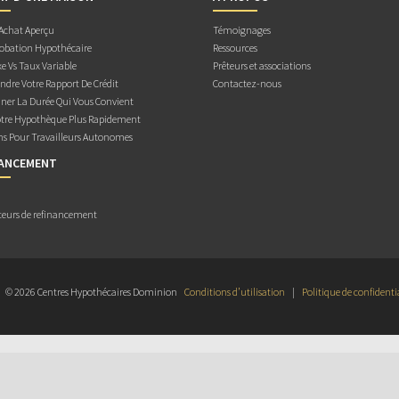
 Achat Aperçu
Témoignages
obation Hypothécaire
Ressources
e Vs Taux Variable
Prêteurs et associations
dre Votre Rapport De Crédit
Contactez-nous
ner La Durée Qui Vous Convient
otre Hypothèque Plus Rapidement
ns Pour Travailleurs Autonomes
NANCEMENT
teurs de refinancement
© 2026 Centres Hypothécaires Dominion
Conditions d’utilisation
|
Politique de confidenti