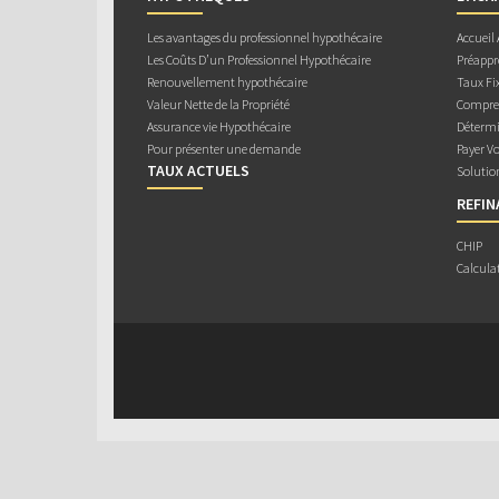
Les avantages du professionnel hypothécaire
Accueil
Les Coûts D’un Professionnel Hypothécaire
Préappr
Renouvellement hypothécaire
Taux Fix
Valeur Nette de la Propriété
Compren
Assurance vie Hypothécaire
Détermi
Pour présenter une demande
Payer V
TAUX ACTUELS
Solutio
REFI
CHIP
Calcula