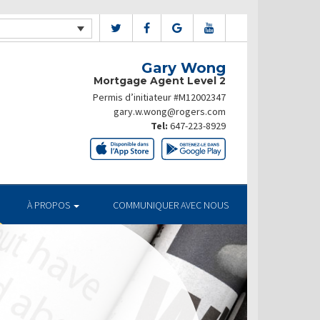
Gary Wong
Mortgage Agent Level 2
Permis d’initiateur #M12002347
gary.w.wong@rogers.com
Tel:
647-223-8929
À PROPOS
COMMUNIQUER AVEC NOUS