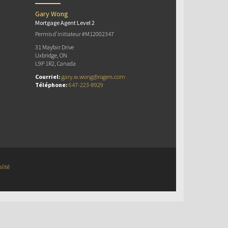
Gary Wong
Mortgage Agent Level 2
Permis d’initiateur #M12002347
31 Mayfair Drive
Uxbridge, ON
L9P 1R2, Canada
Courriel:
gary.w.wong@rogers.com
Téléphone:
647-223-8929
alité