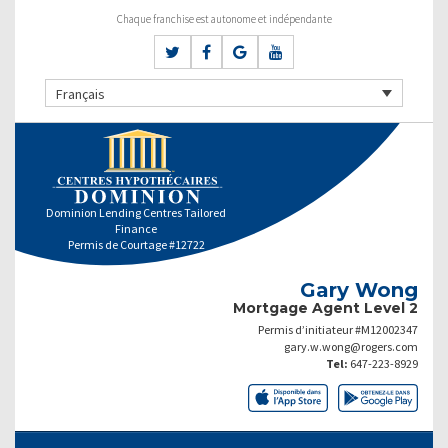
Chaque franchise est autonome et indépendante
Français
Dominion Lending Centres Tailored
Finance
Permis de Courtage #12722
Gary Wong
Mortgage Agent Level 2
Permis d’initiateur #M12002347
gary.w.wong@rogers.com
Tel:
647-223-8929