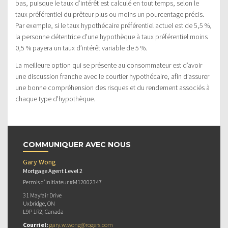
bas, puisque le taux d’intérêt est calculé en tout temps, selon le
taux préférentiel du prêteur plus ou moins un pourcentage précis.
Par exemple, si le taux hypothécaire préférentiel actuel est de 5,5 %,
la personne détentrice d’une hypothèque à taux préférentiel moins
0,5 % payera un taux d’intérêt variable de 5 %.
La meilleure option qui se présente au consommateur est d’avoir
une discussion franche avec le courtier hypothécaire, afin d’assurer
une bonne compréhension des risques et du rendement associés à
chaque type d’hypothèque.
COMMUNIQUER AVEC NOUS
Gary Wong
Mortgage Agent Level 2
Permis d’initiateur #M12002347
31 Mayfair Drive
Uxbridge, ON
L9P 1R2, Canada
Courriel:
gary.w.wong@rogers.com