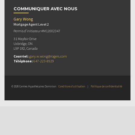
COMMUNIQUER AVEC NOUS
Gary Wong
Mortgage Agent Level 2
Permis d’initiateur #M12002347
31 Mayfair Drive
Uxbridge, ON
L9P 1R2, Canada
Courriel:
gary.w.wong@rogers.com
Téléphone:
647-223-8929
© 2026 Centres Hypothécaires Dominion
Conditions d’utilisation
|
Politique de confidentialité