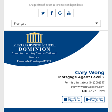
Chaque franchise est autonome et indépendante
Français
Dominion Lending Centres Tailored
Finance
Permis de Courtage #12722
Gary Wong
Mortgage Agent Level 2
Permis d’initiateur #M12002347
gary.w.wong@rogers.com
Tel:
647-223-8929