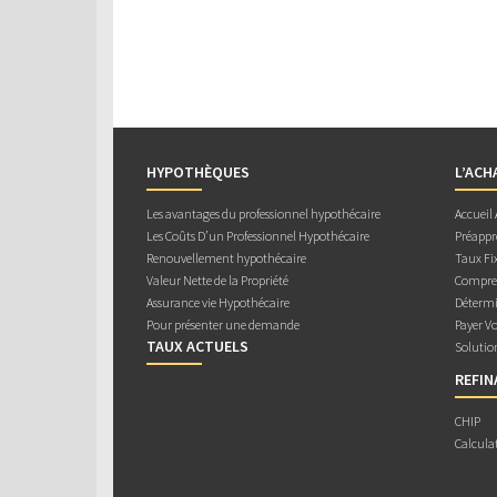
HYPOTHÈQUES
L’ACH
Les avantages du professionnel hypothécaire
Accueil
Les Coûts D’un Professionnel Hypothécaire
Préappr
Renouvellement hypothécaire
Taux Fix
Valeur Nette de la Propriété
Compren
Assurance vie Hypothécaire
Détermi
Pour présenter une demande
Payer V
TAUX ACTUELS
Solutio
REFI
CHIP
Calcula