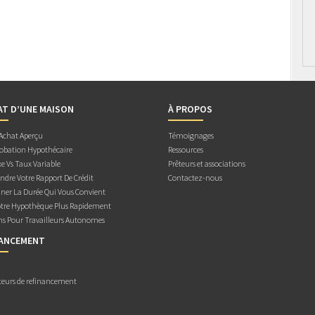
AT D’UNE MAISON
À PROPOS
 Achat Aperçu
Témoignages
obation Hypothécaire
Ressources
e Vs Taux Variable
Prêteurs et associations
dre Votre Rapport De Crédit
Contactez-nous
ner La Durée Qui Vous Convient
otre Hypothèque Plus Rapidement
ns Pour Travailleurs Autonomes
NANCEMENT
teurs de refinancement